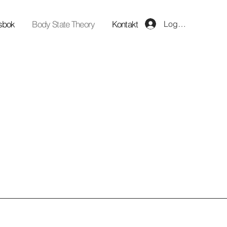
psbok
Body State Theory
Kontakt
Logga in