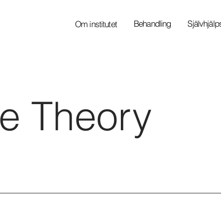
Behandling
Självhjäl
Om institutet
te
Theory