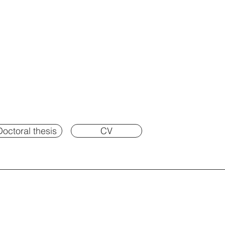
Doctoral thesis
CV