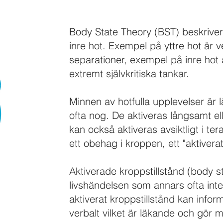
Body State Theory (BST)
beskrive
inre hot. Exempel på yttre hot är v
separationer, exempel på inre hot 
extremt självkritiska tankar.
Minnen av hotfulla upplevelser är l
ofta nog. De aktiveras långsamt e
kan också aktiveras avsiktligt i te
ett obehag i kroppen, ett "aktiverat
Aktiverade kroppstillstånd (body s
livshändelsen som annars ofta inte ä
aktiverat kroppstillstånd kan infor
verbalt vilket är läkande och gör 