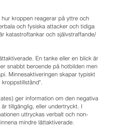
r hur kroppen reagerar på yttre och
erbala och fysiska attacker och tidiga
är katastroftankar och självstraffande/
ättaktiverade. En tanke eller en blick är
ller snabbt beroende på hotbilden men
rapi. Minnesaktiveringen skapar typiskt
 kroppstillstånd".
tates) ger information om den negativa
r tillgänglig, eller undertryckt. I
mationen uttryckas verbalt och non-
minnena mindre lättaktiverade.